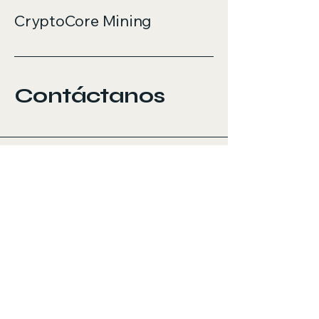
CryptoCore Mining
Contáctanos
604-664-1176
sales@ccminers.com
New brunswick, CA
Política de Privacidad
Declaración de Accesibilidad