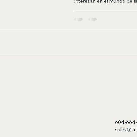
interesan en el mundo de l
aumenta la necesidad de so
y personalizadas. Este art
abordar la minería de cri
efectiva, asegurando que tu
rentable. ¿Qué es la miner
minería de criptomonedas e
cual se validan y regist
604-664-
sales@cc