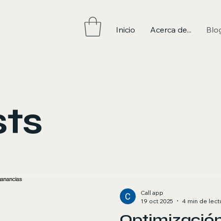
Inicio
Acerca de...
Blo
sts
Call app
19 oct 2025
4 min de lect
Optimizació