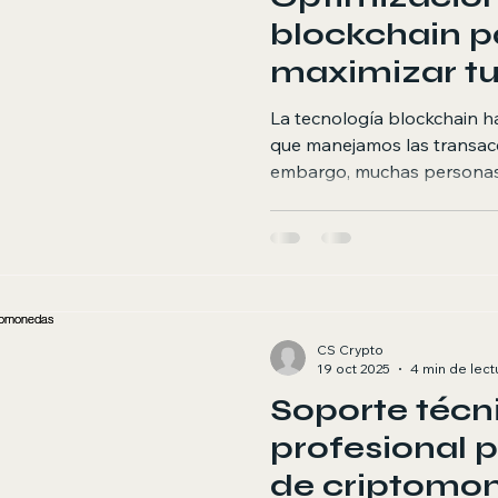
blockchain p
maximizar tu
La tecnología blockchain h
que manejamos las transacc
embargo, muchas persona
optimizar su uso para maxim
artículo, exploraremos estr
mejorar la eficiencia de tu
y, en última instancia, aume
la optimización de blockcha
blockchain se refiere a la me
CS Crypto
19 oct 2025
4 min de lect
Soporte técn
profesional 
de criptomo