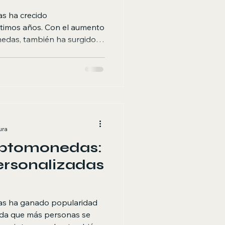
s ha crecido
ltimos años. Con el aumento
nedas, también ha surgido la
cnico profesional. Este
ncia de contar con un
ara la minería de
s que enfrentan los mineros
de marcar la diferencia.
ría de criptomonedas en
ompt "A m
ura
iptomonedas:
ersonalizadas
as ha ganado popularidad
ida que más personas se