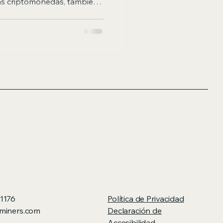
as criptomonedas, también
luciones de minería seguras
ículo explora cómo puedes
ptomonedas de manera
 inversión sea segura y
ía de criptomonedas? La
s el proceso mediante el
1176
Política de Privacidad
miners.com
Declaración de
Accesibilidad