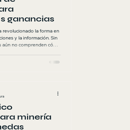
ara
s ganancias
a revolucionado la forma en
iones y la información. Sin
s aún no comprenden cómo
izar las ganancias. En este
ategias efectivas para
s operaciones en blockchain
ntar tus beneficios. ¿Qué es
in? La optimización de
jora de la eficiencia y la e
ura
ico
para minería
nedas