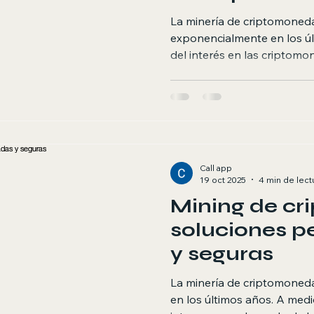
La minería de criptomoneda
exponencialmente en los ú
del interés en las criptomo
necesidad de un soporte té
artículo explora la importa
soporte técnico adecuado p
criptomonedas, los desafío
y cómo un buen soporte pue
Vista de un equipo de mine
Call app
funcionamiento", image-pr
19 oct 2025
4 min de lect
Mining de cr
soluciones p
y seguras
La minería de criptomoned
en los últimos años. A med