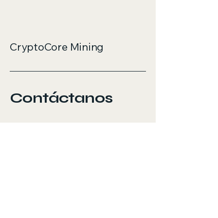
CryptoCore Mining
Contáctanos
604-664-1176
sales@ccminers.com
New brunswick, CA