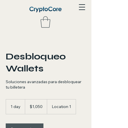
Desbloqueo
Wallets
Soluciones avanzadas para desbloquear
tu billetera
1,050
dólares
1 day
1
$1,050
Location 1
estadounidenses
d
a